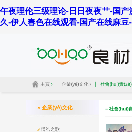
午夜理伦三级理论-日日夜夜艹-国产
久-伊人春色在线观看-国产在线麻豆
主頁
›
企業(yè)文化 ›
社會(huì)責(zé)
» 企業(yè)文化
≡ 社會(huì)
博皓之歌