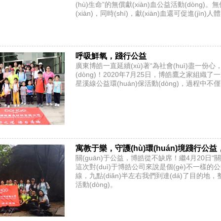
(hù)生命”的無償獻(xiàn)血公益活動(dòng
(xiàn)，同時(shí)，獻(xiàn)血還可促進
呼吸鮮氧，踐行公益
廣東博皓一直延續(xù)著“為社會(huì)盡一份
(dòng)！2020年7月25日，博皓鷹之家組織
星溪線公益環(huán)保活動(dòng)，過程中不僅
寓教于樂，守護(hù)環(huán)境踐行公
關(guān)于公益，博皓從不缺席！繼4月20日“關(
這次對(duì)于博皓公司來說是個(gè)不一樣的公
線，九點(diǎn)半左右我們到達(dá)了目的
活動(dòng)。