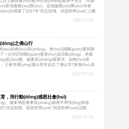
廣東省江西上猶商會(huì)會(huì)長(zhǎng)賴厚平先生，同廣
ì)星海服務(wù)隊(duì)、花城服務(wù)隊(duì)等會
ián)合開展了2017年“扶志助飛、捐資助學(xué)”上猶
[2017-11-15]
動(dòng)之佛山行
ù)副會(huì)長(zhǎng)、會(huì)員關(guān)愛與聯
織了一次拜訪與關(guān)愛會(huì)員活動(dòng)，商會
zhǎng)藍(lán)健、秘書長(zhǎng)羅垂洪、副會(huì)長
ì)勇、王敏等應(yīng)邀出席并走訪了佛山市7家會(huì)員
[2017-07-26]
，用行動(dòng)感恩社會(huì)
ǎng)、廣東博皓董事長(zhǎng)賴厚平帶領(lǐng)商會
“扶志助飛、捐資助學(xué)”捐資助學(xué)活動
[2016-12-14]