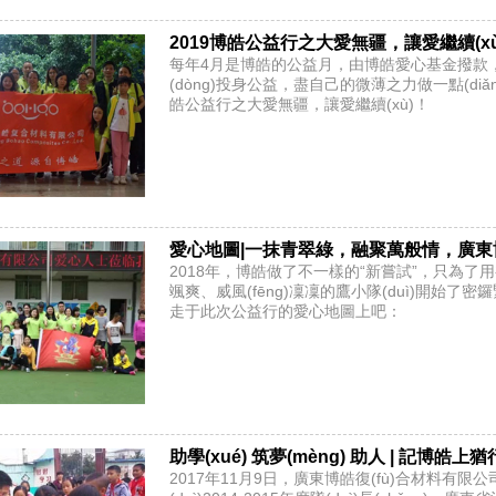
2019博皓公益行之大愛無疆，讓愛繼續(xù
每年4月是博皓的公益月，由博皓愛心基金撥款，
(dòng)投身公益，盡自己的微薄之力做一點(d
皓公益行之大愛無疆，讓愛繼續(xù)！
愛心地圖|一抹青翠綠，融聚萬般情，廣東博
2018年，博皓做了不一樣的“新嘗試”，只為了用
颯爽、威風(fēng)凜凜的鷹小隊(duì)開始了
走于此次公益行的愛心地圖上吧：
助學(xué) 筑夢(mèng) 助人 | 記博皓上猶
2017年11月9日，廣東博皓復(fù)合材料有限公司