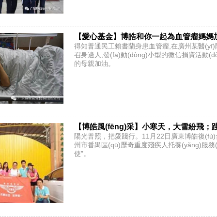
【愛心基金】博皓和你一起為血管瘤媽媽
得知普通民工賴書蘭身患血管瘤,在廣州某醫(yī)院
召身邊人,發(fā)動(dòng)小型的微信捐資活動
的母親加油。
【博皓風(fēng)采】小寒天，大雪紛飛
陽光普照，把愛踐行。11月22日廣東博皓復(fù
州市番禺區(qū)歷奇重度殘疾人托養(yǎng)
使”。