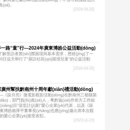
責(zé)。
[2024-04-26]
一路“童”行—2024年廣東博皓公益活動(dòng)
了解受訪者實(shí)際困境與基本需求，歷經(jīng)了一
月20日這天舉行了“探訪社區(qū)困境兒童”的公益活動
[2024-04-25]
州幫扶黔南州十周年獻(xiàn)禮活動(dòng)
禮——《跺月亮》微電影觀影活動(dòng)在黔南州三都縣第
(dǎo)，部門負(fù)責(zé)人，粵黔協(xié)作前方工作組
àng)目“澡堂計(jì)劃”愛心企業(yè)代表，以及《跺
博皓賴厚平董事長(zhǎng)也應(yīng)邀出席本次觀
)劃”的愛心企業(yè)接受表彰。
[2023-11-23]