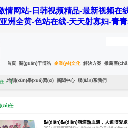
激情网站-日韩视频精品-最新视频在线
-亚洲全黄-色站在线-天天射寡妇-青
首頁
關(guān)于博皓
企業(yè)文化
解決方案
推薦產(chǎ
培訓(xùn)學(xué)習(xí)
新聞中心
聯(lián)系我們
任 ›
責(zé)任
點(diǎn)點(diǎn)滴滴熱血濃，人道博愛
2024年廣東博皓愛心獻(xiàn)血公益活動(dòn