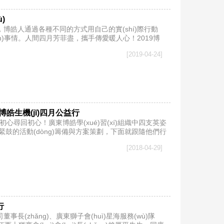
)
博皓人通過各種不同的方式用自己的實(shí)際行動
iǎn)事情。人間四月芳菲盡，攜手傳愛暖人心！2019博
[2019-04-24]
皓生機(jī)四月公益行
初心尋回初心！廣東博皓學(xué)習(xí)組織中四支英姿
密鑼緊鼓的活動(dòng)籌備與方案策劃，下面就跟隨他們行
[2018-04-29]
行
董事長(zhǎng)、廣東獅子會(huì)星海服務(wù)隊