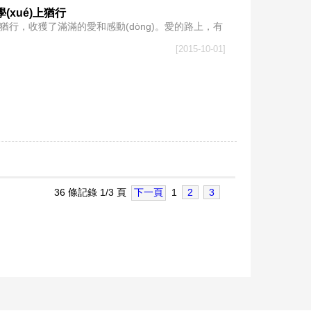
xué)上猶行
é)上猶行，收獲了滿滿的愛和感動(dòng)。愛的路上，有
[2015-10-01]
36 條記錄 1/3 頁
下一頁
1
2
3