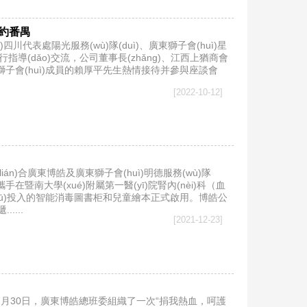
約番禺
huì)四川代表處陽光服務(wù)隊(duì)、廣東獅子會(huì)星
n)行指導(dǎo)交流，公司董事長(zhǎng)、江西上猶商會
shí)也是獅子會(huì)成員的賴厚平先生熱情接待并參與座談會
[2022-10-12]
(lián)合廣東博皓及廣東獅子會(huì)明德服務(wù)隊
一起攜手在暨南大學(xué)附屬第一醫(yī)院腎內(nèi)科（血
區(qū)投入的智能消毒圖書柜和兒童繪本正式啟用。博皓公
....
[2021-12-23]
020年7月30日，廣東博皓總班委組織了一次“捐我熱血，呵護