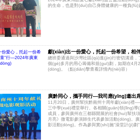
的生命，也是對(duì)自己身體健康的一種負(fù)
獻(xiàn)出一份愛心，托起一份希望，相伴
總班委通過與沙灣社區(qū)進(jìn)行密切溝通，
個(gè)多月的用心籌備和規(guī)劃，如期在4
(dòng)。（點(diǎn)擊查看詳情內(nèi)容）
廣黔同心，攜手同行—我司應(yīng)邀出席廣
11月20日，廣州幫扶黔南州十周年獻(xiàn)
三中學(xué)禮堂舉行。各相關(guān)領(lǐng)導
成員，參與廣州在三都縣開展的社會(huì)幫扶項(xi
月亮》微電影參演師生代表參加活動(dòng)。廣東
影活動(dòng)。作為參與實(shí)施“澡堂計(jì