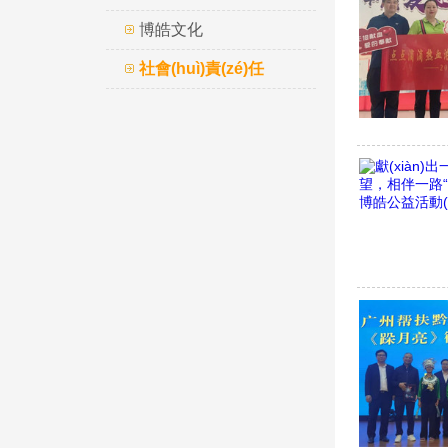
博皓文化
社會(huì)責(zé)任