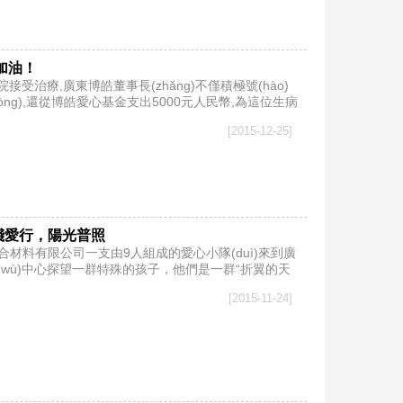
加油！
接受治療,廣東博皓董事長(zhǎng)不僅積極號(hào)
(dòng),還從博皓愛心基金支出5000元人民幣,為這位生病
[2015-12-25]
；踐愛行，陽光普照
)合材料有限公司一支由9人組成的愛心小隊(duì)來到廣
服務(wù)中心探望一群特殊的孩子，他們是一群“折翼的天
[2015-11-24]