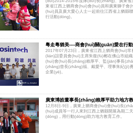
(duì)2014-2015年度隊(duì)長(zhǎng)、
東省江西上猶商會(huì)會(huì)員和廣東獅子會(hu
(huì)員及廣大愛心人士一起前往江西省上猶縣聯(l
行活動(dòng)。
粵走粵猶美----商會(huì)關(guān)愛在行
2017年07月23日，廣東省江西上猶商會(huì)常務(w
(lián)誼委員會(huì)主席朱復(fù)郴在佛山市組
(huì)會(huì)長(zhǎng)賴厚平、監(jiān)事長(
(zhǎng)曾長(zhǎng)福、戴愛平、理事朱紀(j
企業(yè)。
廣東博皓董事長(zhǎng)賴厚平助力地方教育
12月8日-9日，廣東上猶商會(huì)會(huì)長(zh
(huì)成員等一行人來到江西上猶縣開展為期二天的
(dòng)，用行動(dòng)助力地方教育工作。