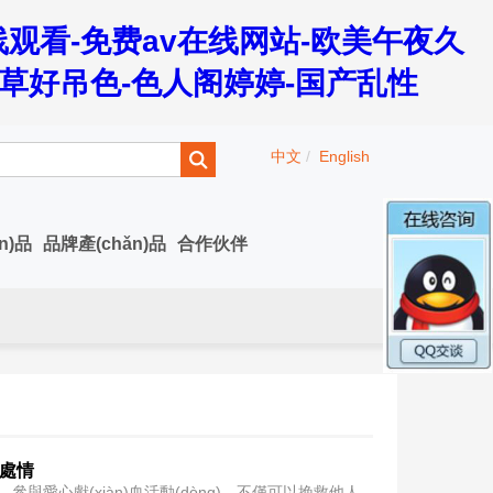
观看-免费av在线网站-欧美午夜久
青草好吊色-色人阁婷婷-国产乱性
中文
/
English
n)品
品牌產(chǎn)品
合作伙伴
處處情
g)。參與愛心獻(xiàn)血活動(dòng)，不僅可以挽救他人