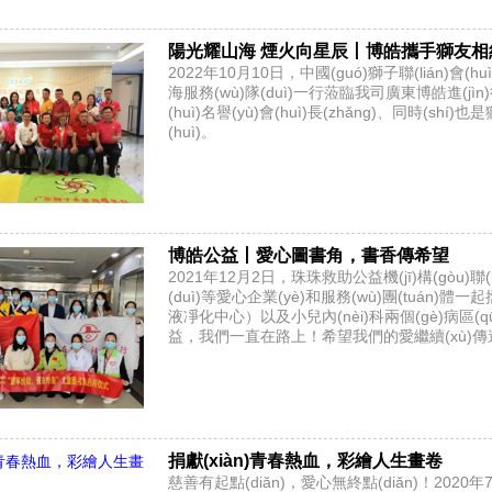
陽光耀山海 煙火向星辰丨博皓攜手獅友相
2022年10月10日，中國(guó)獅子聯(lián)會(
海服務(wù)隊(duì)一行蒞臨我司廣東博皓進(jì
(huì)名譽(yù)會(huì)長(zhǎng)、同時(
(huì)。
博皓公益丨愛心圖書角，書香傳希望
2021年12月2日，珠珠救助公益機(jī)構(gòu)聯
(duì)等愛心企業(yè)和服務(wù)團(tuán)體
液凈化中心）以及小兒內(nèi)科兩個(gè)病
益，我們一直在路上！希望我們的愛繼續(xù)傳遞..
捐獻(xiàn)青春熱血，彩繪人生畫卷
慈善有起點(diǎn)，愛心無終點(diǎn)！2