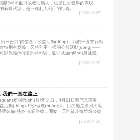
)。無償獻(xiàn)血可以救助病人，也是仁心義舉的表現
(jìn)人體的新陳代謝，是一種利人利己的行為。
[2020-08-05]
心，出一份力”的信念，公益活動(dòng)，我們一直在行動
了一次特別有意義，又特別不一樣的公益活動(dòng)——
可以保護(hù)環(huán)境，還可以強(qiáng)身健體。
[2020-07-30]
益，我們一直在路上
guān)愛弱勢(shì)群體”之后，4月21日我們又來啦，
益活動(dòng)-戶外做環(huán)保。目的地是廣州火鳳
地，整理裝備-熱身-介紹路線，開始一天的徒步撿垃圾公益
[2019-04-26]